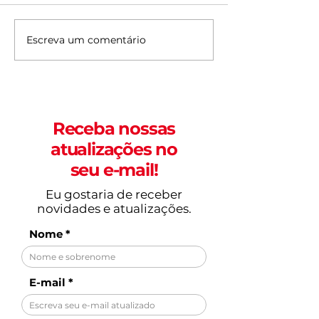
Escreva um comentário
20 experiências para
Fortaleza terá
viver em Fortaleza
feriados prol
pelo menos uma vez
em 2026
na vida
Receba nossas
atualizações no
seu e-mail!
Eu gostaria de receber
novidades e atualizações.
Nome
E-mail