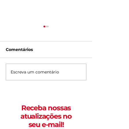
Comentários
Escreva um comentário
Corridas de março e
Shows de feve
abril de 2026 em
2026 em Forta
Fortaleza; veja datas
veja datas
Receba nossas
atualizações no
seu e-mail!