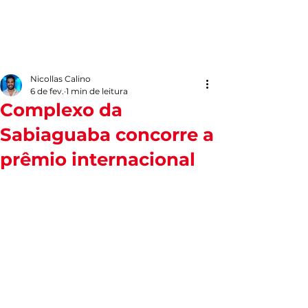
Nicollas Calino
6 de fev.
1 min de leitura
Complexo da
Sabiaguaba concorre a
prêmio internacional