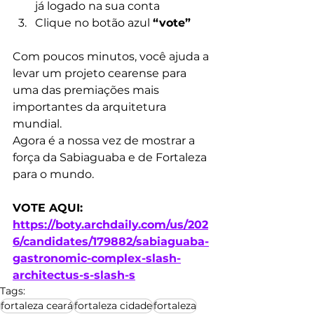
já logado na sua conta
Clique no botão azul 
“vote”
Com poucos minutos, você ajuda a 
levar um projeto cearense para 
uma das premiações mais 
importantes da arquitetura 
mundial.
Agora é a nossa vez de mostrar a 
força da Sabiaguaba e de Fortaleza 
para o mundo.
VOTE AQUI: 
https://boty.archdaily.com/us/202
6/candidates/179882/sabiaguaba-
gastronomic-complex-slash-
architectus-s-slash-s
Tags:
fortaleza ceará
fortaleza cidade
fortaleza