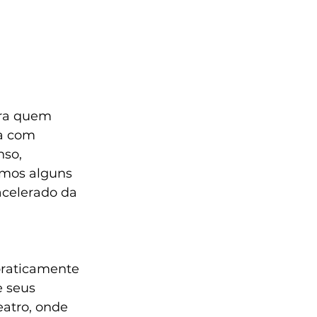
ara quem 
a com 
so, 
amos alguns 
acelerado da 
praticamente 
 seus 
eatro, onde 