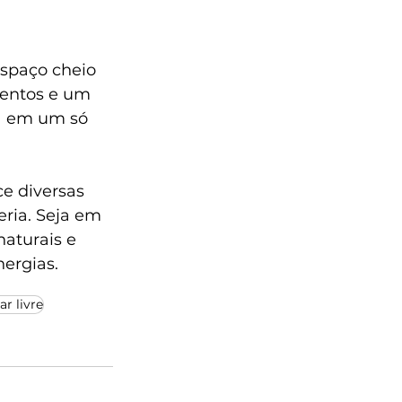
spaço cheio 
ventos e um 
ra em um só 
e diversas 
ria. Seja em 
aturais e 
nergias.
ar livre