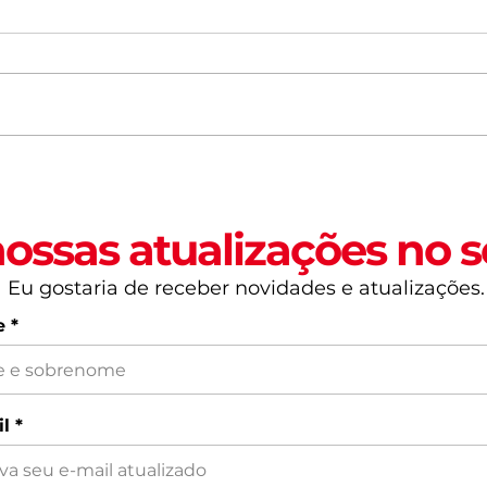
20 experiências para
Dia 
viver em Fortaleza pelo
Lug
menos uma vez na vida -
para
ossas atualizações no s
Parte #02
Eu gostaria de receber novidades e atualizações.
e
l