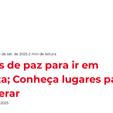
PARA VIVER FORTAL
INFORMAÇÕES ÚTEIS
EV
 de set. de 2025
2 min de leitura
s de paz para ir em
za; Conheça lugares p
erar
 2025