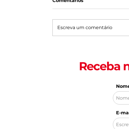
Comentários
Escreva um comentário
5 lugares para curtir a
noite em Fortaleza
Receba n
Nom
E-mai