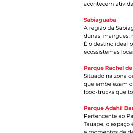
acontecem ativida
Sabiaguaba
A região da Sabiag
dunas, mangues, r
É o destino ideal
ecossistemas locai
Parque Rachel de
Situado na zona oe
que embelezam o e
food-trucks que t
Parque Adahil Ba
Pertencente ao Pa
Tauape, o espaço 
e momentos de de