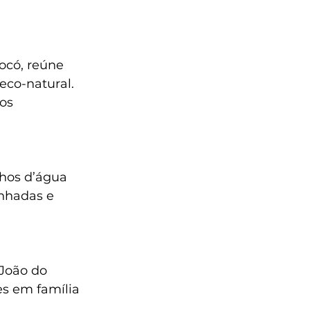
ocó, reúne 
co-natural. 
os 
lhos d’água 
nhadas e 
João do 
s em família 