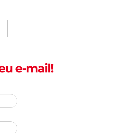
Nacional da Cachaça;
ares em Fortaleza
 apreciar a bebida
eu e-mail!