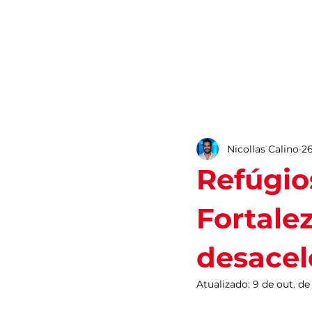
ROTEIROS
Nicollas Calino
26
Refúgio
Fortale
desacel
Atualizado:
9 de out. de