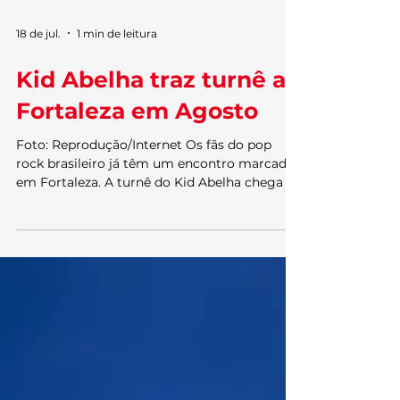
18 de jul.
1 min de leitura
Kid Abelha traz turnê a
Fortaleza em Agosto
Foto: Reprodução/Internet Os fãs do pop
rock brasileiro já têm um encontro marcado
em Fortaleza. A turnê do Kid Abelha chega à
capital cearense para celebrar a trajetória de
uma das bandas mais importantes da música
nacional, em um espetáculo repleto de
nostalgia, emoção e sucessos que marcaram
gerações. No repertório, o público pode
esperar canções que atravessaram décadas e
seguem presentes na memória dos