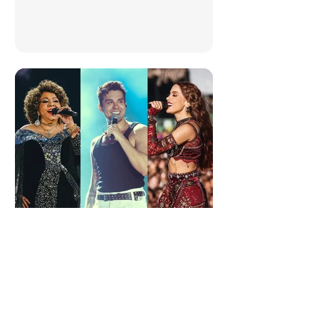
23 de jul.
2 min de leitura
Shows de agosto de
2026 em Fortaleza; veja
datas