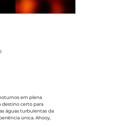
l
noturnos em plena 
 destino certo para 
s águas turbulentas da 
eriência única. Ahooy, 