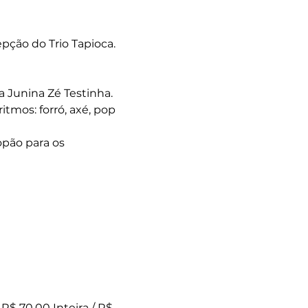
pção do Trio Tapioca.
 Junina Zé Testinha.
itmos: forró, axé, pop 
pão para os 
R$ 70,00 Inteira / R$ 