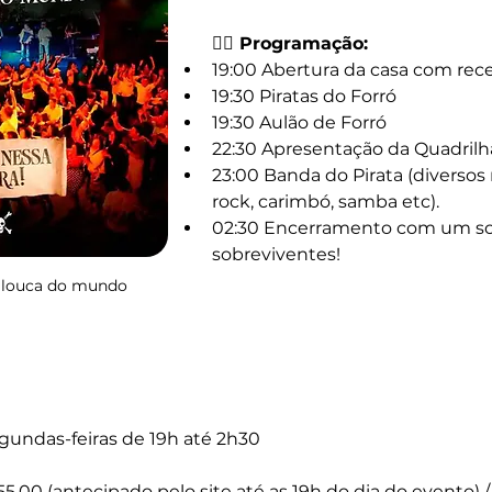
🏴‍☠️ Programação:
19:00 Abertura da casa com rece
19:30 Piratas do Forró
19:30 Aulão de Forró
22:30 Apresentação da Quadrilha
23:00 Banda do Pirata (diversos r
rock, carimbó, samba etc).
02:30 Encerramento com um so
sobreviventes!
s louca do mundo
egundas-feiras de 19h até 2h30
55,00 (antecipado pelo site até as 19h do dia do evento) / 