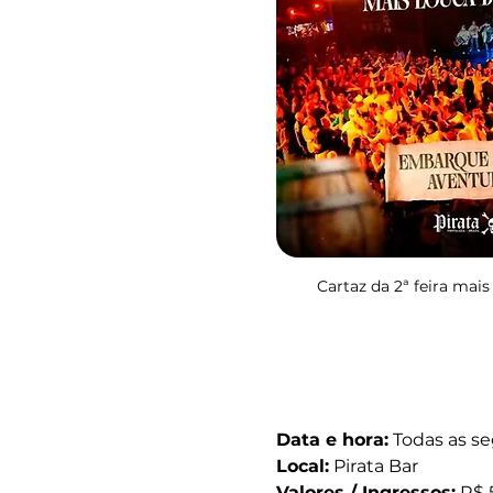
Cartaz da 2ª feira mai
Data e hora:
 Todas as s
Local:
 Pirata Bar
Valores / Ingressos:
 R$ 