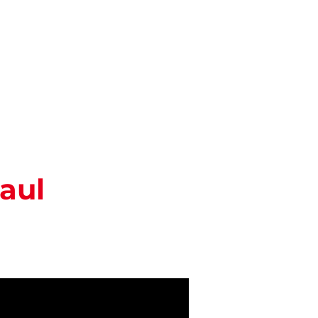
Pesquisar
ENTOS
BLOG
aul