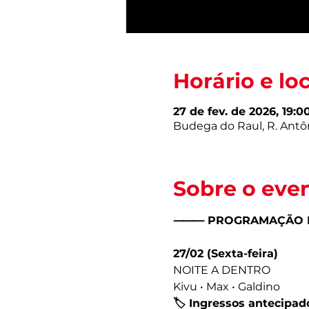
Horário e lo
27 de fev. de 2026, 19:0
Budega do Raul, R. Antôni
Sobre o eve
⸻ PROGRAMAÇÃO D
27/02 (Sexta-feira)
NOITE A DENTRO
Kivu • Max • Galdino
🏷️ Ingressos antecipado