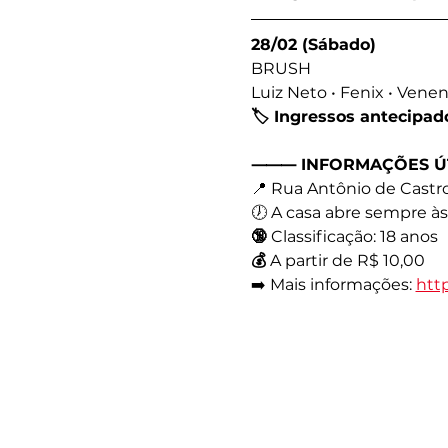
28/02 (Sábado)
BRUSH
Luiz Neto • Fenix • Vene
🏷️ Ingressos antecipa
⸻ INFORMAÇÕES ÚT
📍 Rua Antônio de Castro
🕖 A casa abre sempre às
🔞
 Classificação: 18 anos
💰
 A partir de R$ 10,00
➡️ Mais informações: 
http