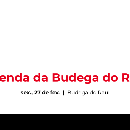
PARA VIVER FORTAL
INFORMAÇÕES ÚTEIS
EV
enda da Budega do R
sex., 27 de fev.
  |  
Budega do Raul