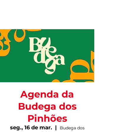
Agenda da
Budega dos
Pinhões
seg., 16 de mar.
  |  
Budega dos