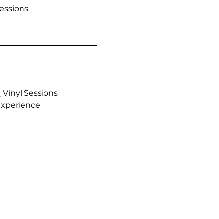
Sessions
a
 Vinyl Sessions
Experience