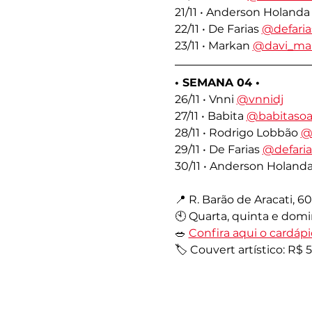
21/11 • Anderson Holanda
22/11 • De Farias 
@defari
23/11 • Markan 
@davi_ma
• SEMANA 04 •
26/11 • Vnni 
@vnnidj
27/11 • Babita 
@babitasoa
28/11 • Rodrigo Lobbão 
@
29/11 • De Farias 
@defari
30/11 • Anderson Holanda
📍 R. Barão de Aracati, 60
🕙 Quarta, quinta e domi
🥗 
Confira aqui o cardápi
🏷️ Couvert artístico: R$ 