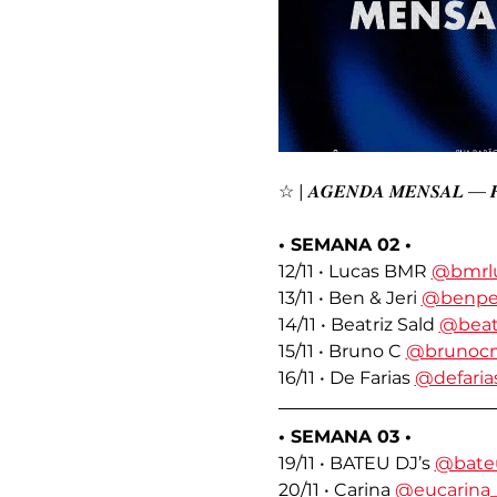
☆ | 𝑨𝑮𝑬𝑵𝑫𝑨 𝑴𝑬𝑵𝑺𝑨𝑳 — 𝑭
• SEMANA 02 •
12/11 • Lucas BMR 
@bmrl
13/11 • Ben & Jeri 
@benpe
14/11 • Beatriz Sald 
@beatr
15/11 • Bruno C 
@brunoc
16/11 • De Farias 
@defaria
• SEMANA 03 •
19/11 • BATEU DJ’s 
@bate
20/11 • Carina 
@eucarina