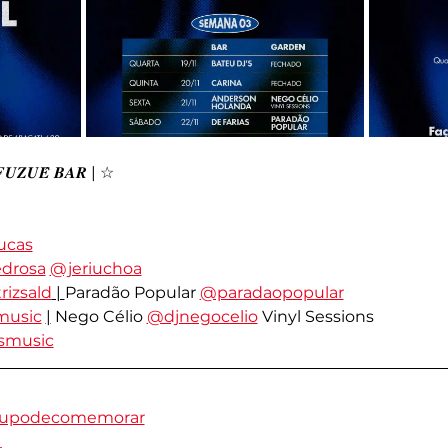
𝑼𝒁𝑼𝑬̂ 𝑩𝑨𝑹 | ☆
ucas
drosa
@jeriuchoa
izsald
 | 
Paradão Popular 
@paradaopopular
music
|
 Nego Célio 
@djnegocelio
 Vinyl Sessions
smusic
upodecomemorar
_