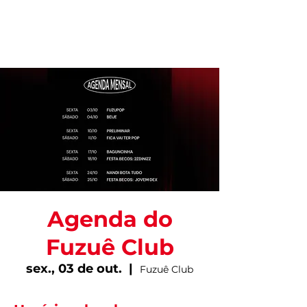
Agenda do
Fuzuê Club
sex., 03 de out.
  |  
Fuzuê Club