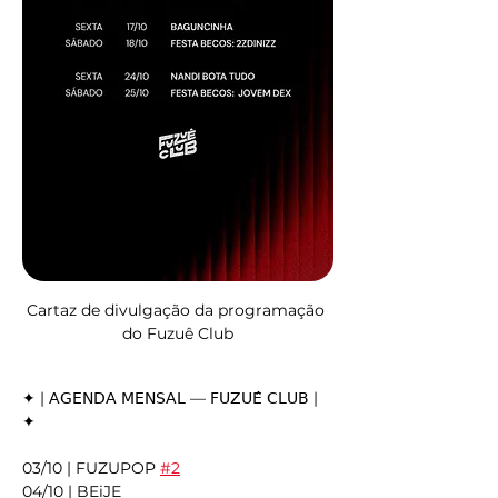
Cartaz de divulgação da programação 
do Fuzuê Club
✦ | 𝖠𝖦𝖤𝖭𝖣𝖠 𝖬𝖤𝖭𝖲𝖠𝖫 — 𝖥𝖴𝖹𝖴𝖤̂ 𝖢𝖫𝖴𝖡 | 
✦
03/10 | FUZUPOP 
#2
04/10 | BEiJE