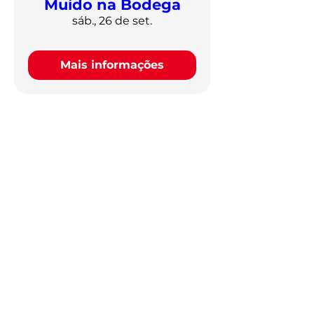
Muído na Bodega
sáb., 26 de set.
Mais informações
Descubra por
categoria
GASTRONOMIA
PONTOS TURÍSTICOS
LAZER