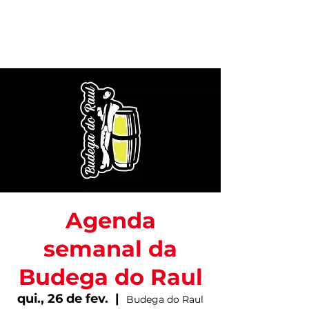
Agenda
semanal da
Budega do Raul
qui., 26 de fev.
  |  
Budega do Raul