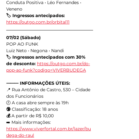
Conduta Positiva • Léo Fernandes • 
Veneno
🏷️ Ingressos antecipados: 
https://outgo.com.br/orbital11
07/02 (Sábado)
POP AO FUNK
Luiz Neto • Negona • Nandi
🏷️ Ingressos antecipados com 30% 
de desconto: 
https://outgo.com.br/do-
pop-ao-funk?codigo=VIVERBUDEGA
⸻ INFORMAÇÕES ÚTEIS:
📍 Rua Antônio de Castro, 530 – Cidade 
dos Funcionários
🕖 A casa abre sempre às 19h
🔞
 Classificação: 18 anos
💰
 A partir de R$ 10,00
➡️ Mais informações: 
https://www.viverfortal.com.br/lazer/bu
dega-do-raul