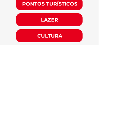
PONTOS TURÍSTICOS
LAZER
CULTURA
EXPERIÊNCIAS
O Viver Fortal é uma iniciativa
dedicada a promover Fortaleza
como um dos destinos turísticos
mais vibrantes e autênticos do
Brasil.