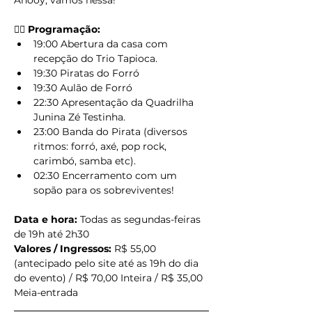
Ahooy, vamos nessa!
🏴‍☠️ Programação:
19:00 Abertura da casa com 
recepção do Trio Tapioca.
19:30 Piratas do Forró
19:30 Aulão de Forró
22:30 Apresentação da Quadrilha 
Junina Zé Testinha.
23:00 Banda do Pirata (diversos 
ritmos: forró, axé, pop rock, 
carimbó, samba etc).
02:30 Encerramento com um 
sopão para os sobreviventes!
Data e hora:
 Todas as segundas-feiras 
de 19h até 2h30
Valores / Ingressos:
 R$ 55,00 
(antecipado pelo site até as 19h do dia 
do evento) / R$ 70,00 Inteira / R$ 35,00 
Meia-entrada