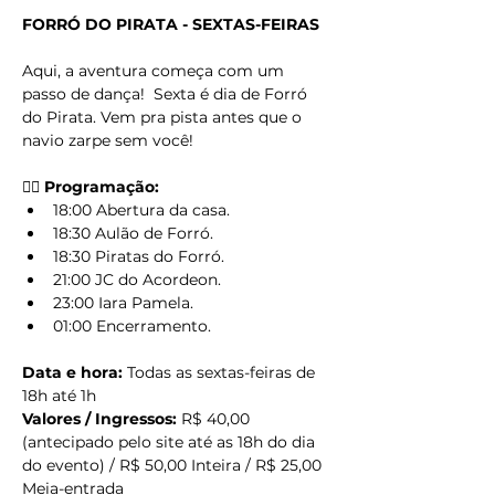
FORRÓ DO PIRATA - SEXTAS-FEIRAS
Aqui, a aventura começa com um 
passo de dança!  Sexta é dia de Forró 
do Pirata. Vem pra pista antes que o 
navio zarpe sem você!
🏴‍☠️ Programação:
18:00 Abertura da casa.
18:30 Aulão de Forró.
18:30 Piratas do Forró.
21:00 JC do Acordeon.
23:00 Iara Pamela.
01:00 Encerramento.
Data e hora:
 Todas as sextas-feiras de 
18h até 1h
Valores / Ingressos:
 R$ 40,00 
(antecipado pelo site até as 18h do dia 
do evento) / R$ 50,00 Inteira / R$ 25,00 
Meia-entrada