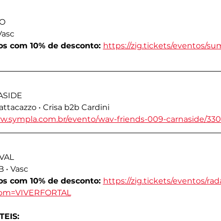
O
Vasc
dos com 10% de desconto: 
https://zig.tickets/eventos/s
ASIDE
attacazzo • Crisa b2b Cardini
ww.sympla.com.br/evento/wav-friends-009-carnaside/33
VAL
B • Vasc
dos com 10% de desconto: 
https://zig.tickets/eventos/ra
upom=VIVERFORTAL
EIS: