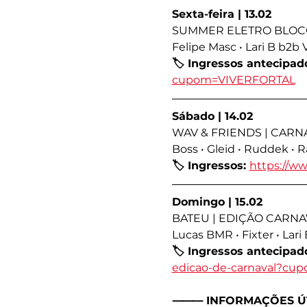
Sexta-feira | 13.02
SUMMER ELETRO BLOC
Felipe Masc • Lari B b2b 
🏷️ Ingressos antecipa
cupom=VIVERFORTAL
Sábado | 14.02
WAV & FRIENDS | CARN
Boss • Gleid • Ruddek • R
🏷️ Ingressos: 
https://w
Domingo | 15.02
BATEU | EDIÇÃO CARNA
Lucas BMR • Fixter • Lari 
🏷️ Ingressos antecipa
edicao-de-carnaval?c
⸻ INFORMAÇÕES ÚT