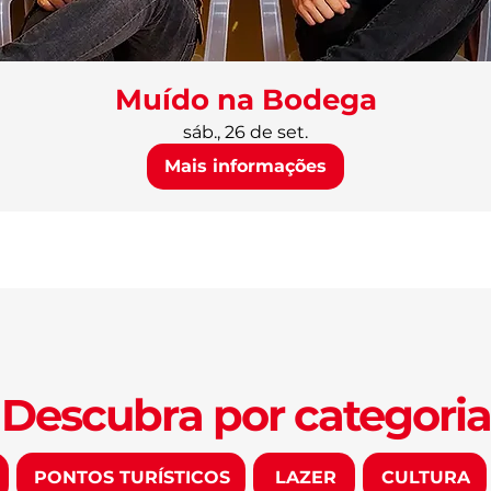
Muído na Bodega
sáb., 26 de set.
Mais informações
Descubra por categoria
PONTOS TURÍSTICOS
LAZER
CULTURA