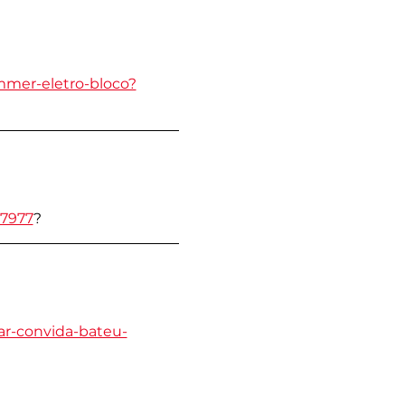
ummer-eletro-bloco?
07977
?
dar-convida-bateu-