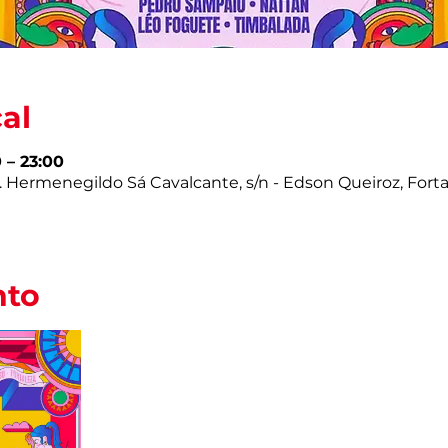
cal
0 – 23:00
 Hermenegildo Sá Cavalcante, s/n - Edson Queiroz, Fortal
nto