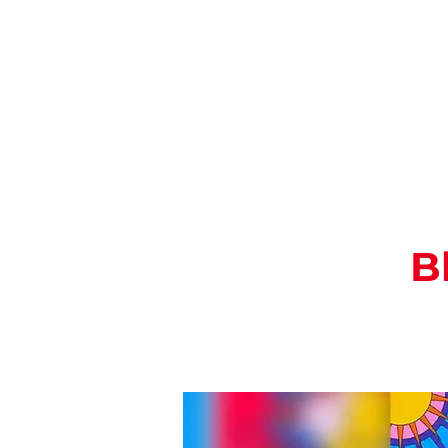
ROTEIROS
B