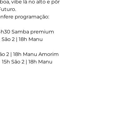
oa, vibe lá no alto e pôr 
Futuro.
confere programação:
| 14h30 Samba premium 
h São 2 | 18h Manu 
São 2 | 18h Manu Amorim 
 15h São 2 | 18h Manu 