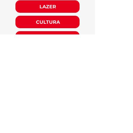
LAZER
CULTURA
EXPERIÊNCIAS
O Viver Fortal é uma iniciativa
dedicada a promover Fortaleza
como um dos destinos turísticos
mais vibrantes e autênticos do
Brasil.