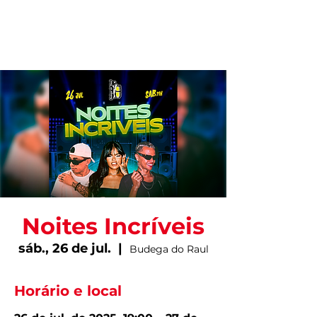
Noites Incríveis
sáb., 26 de jul.
  |  
Budega do Raul
Horário e local