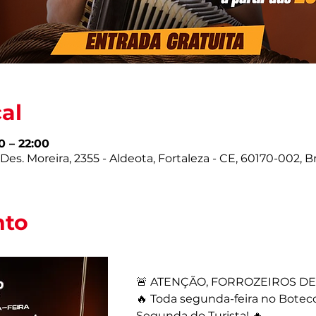
cal
0 – 22:00
es. Moreira, 2355 - Aldeota, Fortaleza - CE, 60170-002, Br
nto
🚨 ATENÇÃO, FORROZEIROS DE 
🔥 Toda segunda-feira no Botec
Segunda do Turista! 🔥