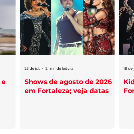
23 de jul.
2 min de leitura
18 de j
 e
Shows de agosto de 2026
Kid
em Fortaleza; veja datas
Fo