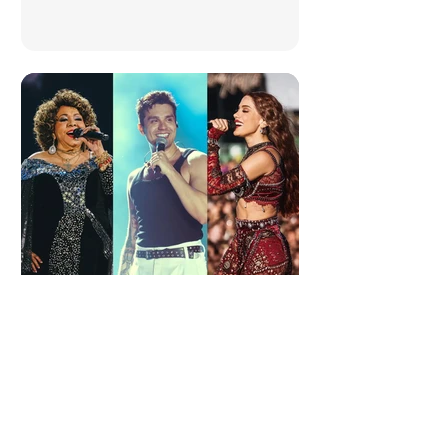
23 de jul.
2 min de leitura
Shows de agosto de
2026 em Fortaleza; veja
datas