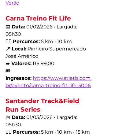
Verão
Carna Treino Fit Life
📅 
Data:
 01/02/2026 • Largada: 
05h30
🏃‍♂️ 
Percursos:
 5 km • 10 km
📍 
Local:
 Pinheiro Supermercado 
José Américo
➡️ 
Valores:
 R$ 99,00
🎟️ 
Ingressos:
https://www.atletis.com.
br/evento/carna-treino-fit-life-3006
Santander Track&Field 
Run Series
📅 
Data:
 01/03/2026 • Largada: 
05h30
🏃‍♂️ 
Percursos:
 5 km • 10 km • 15 km 