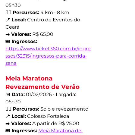
05h30
🏃‍♂️ 
Percursos:
 4 km • 8 km
📍 
Local:
 Centro de Eventos do 
Ceará
➡️ 
Valores:
 R$ 65,00
🎟️ 
Ingressos:
https://www.ticket360.com.br/ingre
ssos/32315/ingressos-para-corrida-
sana
Meia Maratona 
Revezamento de Verão
📅 
Data:
 01/02/2026 • Largada: 
05h30
🏃‍♂️ 
Percursos:
 Solo e revezamento
📍 
Local:
 Colosso Fortaleza
➡️ 
Valores:
 A partir de R$ 75,00
🎟️ 
Ingressos:
Meia Maratona de 