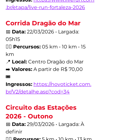
.br/etapa/live-run-fortaleza-2026
Corrida Dragão do Mar
📅 
Data:
 22/03/2026 • Largada: 
05h15
🏃‍♂️ 
Percursos:
 05 km • 10 km • 15 
km
📍 
Local:
 Centro Dragão do Mar
➡️ 
Valores:
 A partir de R$ 70,00
🎟️ 
Ingressos:
https://novoticket.com.
br/V2/detalhe.asp?cod=34
Circuito das Estações 
2026 - Outono
📅 
Data:
 29/03/2026 • Largada: À 
definir
🏃‍♂️ 
Percursos:
 5 km • 10 km • 13 km