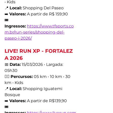
• Kids
📍 
Local:
 Shopping Del Paseo
➡️ 
Valores:
 A partir de R$ 159,90
🎟️ 
Ingressos:
https://www.tfsports.co
m.br/run-series/shopping-del-
paseo-i-2026/
LIVE! RUN XP - FORTALEZ
A 2026
📅 
Data:
 15/03/2026 • Largada: 
05h30
🏃‍♂️ 
Percursos:
 05 km • 10 km • 30 
km • Kids
📍 
Local:
 Shopping Iguatemi 
Bosque
➡️ 
Valores:
 A partir de R$139,90
🎟️ 
Ingressos:
https://www.liverun.com