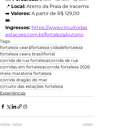
📍 
Local:
 Aterro da Praia de Iracema
➡️ 
Valores:
 A partir de R$ 129,00
🎟️ 
Ingressos:
https://www.circuitodas
estacoes.com.br/fortaleza/outono
Tags:
fortaleza ceará
fortaleza cidade
fortaleza
fortaleza ceara brasil
fortal
corrida de rua fortaleza
corrida de rua
corridas em fortaleza
corrida fortaleza 2026
meia maratona fortaleza
corrida dragão do mar
circuito das estações fortaleza
Experiências