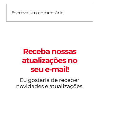
Escreva um comentário
Fortaleza terá 12
Começando b
feriados prolongados
em Fortaleza;
em 2026
para fazer
Receba nossas
atualizações no
seu e-mail!
Eu gostaria de receber
novidades e atualizações.
Nome
E-mail