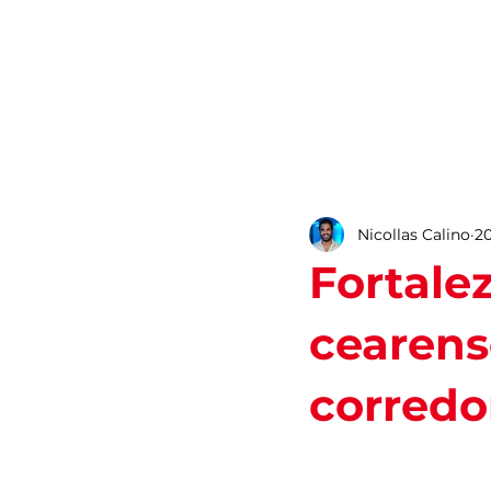
ROTEIROS
Nicollas Calino
20
Fortalez
cearens
corredo