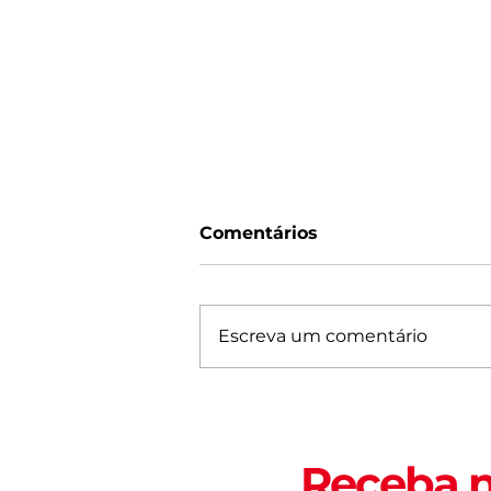
Comentários
Escreva um comentário
Programação da
abertura do São João de
Fortaleza 2026 é
Receba n
anunciada