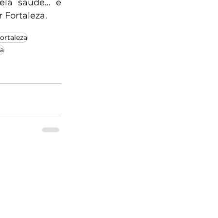
ela saúde… e 
 Fortaleza.
fortaleza
za