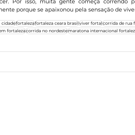
er. Por isso, muita gente começa correndo p
ente porque se apaixonou pela sensação de viver
a cidade
fortaleza
fortaleza ceara brasil
viver fortal
corrida de rua 
em fortaleza
corrida no nordeste
maratona internacional fortale