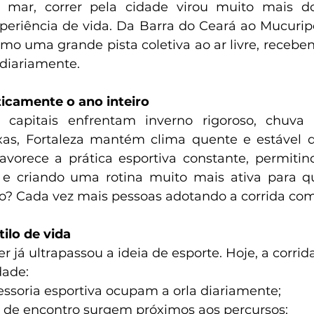
 mar, correr pela cidade virou muito mais do
xperiência de vida. Da Barra do Ceará ao Mucuripe
mo uma grande pista coletiva ao ar livre, receben
 diariamente.
icamente o ano inteiro
capitais enfrentam inverno rigoroso, chuva 
xas, Fortaleza mantém clima quente e estável d
favorece a prática esportiva constante, permitin
 e criando uma rotina muito mais ativa para 
do? Cada vez mais pessoas adotando a corrida com
tilo de vida
r já ultrapassou a ideia de esporte. Hoje, a corrida
dade:
essoria esportiva ocupam a orla diariamente;
s de encontro surgem próximos aos percursos;