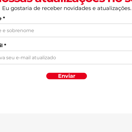
202
Eu gostaria de receber novidades e atualizações.
e
l
Enviar