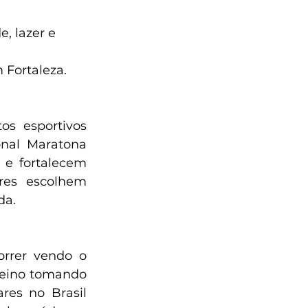
, lazer e 
 Fortaleza.
s esportivos 
nal Maratona 
e fortalecem 
res escolhem 
da.
orrer vendo o 
treino tomando 
es no Brasil 