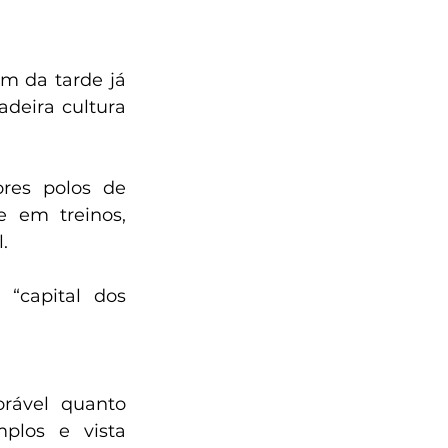
 da tarde já 
eira cultura 
es polos de 
 em treinos, 
.
“capital dos 
rável quanto 
plos e vista 