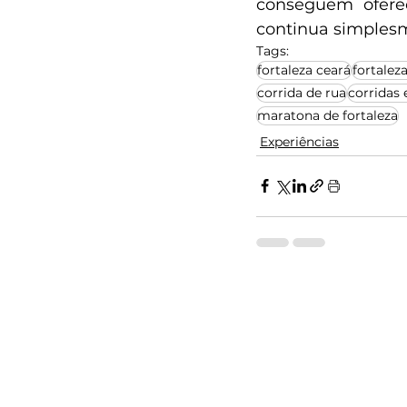
conseguem oferec
continua simplesm
Tags:
fortaleza ceará
fortalez
corrida de rua
corridas 
maratona de fortaleza
Experiências