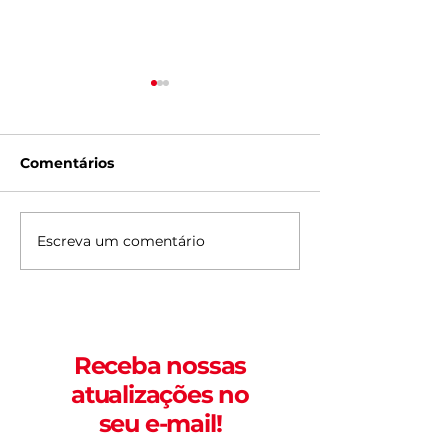
Comentários
Escreva um comentário
Corridas de janeiro de
O samba sem 
2026 em Fortaleza;
na rua mais 
veja datas
de Fortaleza;
o Vila Tabajar
Receba nossas
atualizações no
seu e-mail!