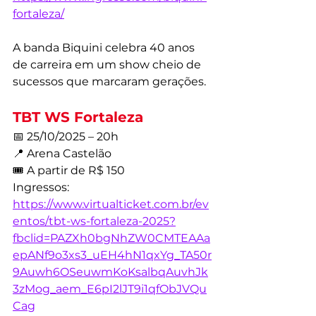
fortaleza/
A banda Biquini celebra 40 anos 
de carreira em um show cheio de 
sucessos que marcaram gerações.
TBT WS Fortaleza
📅 25/10/2025 – 20h
📍 Arena Castelão
🎟️ A partir de R$ 150
Ingressos: 
https://www.virtualticket.com.br/ev
entos/tbt-ws-fortaleza-2025?
fbclid=PAZXh0bgNhZW0CMTEAAa
epANf9o3xs3_uEH4hN1qxYg_TA50r
9Auwh6OSeuwmKoKsalbqAuvhJk
3zMog_aem_E6pI2lJT9i1qfObJVQu
Cag