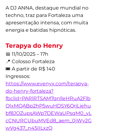
A DJ ANNA, destaque mundial no 
techno, traz para Fortaleza uma 
apresentação intensa, com muita 
energia e batidas hipnóticas.
Terapya do Henry
📅 11/10/2025 – 17h
📍 Colosso Fortaleza
🎟️ A partir de R$ 140
Ingressos: 
https://www.evenyx.com/terapya-
do-henry-fortaleza?
fbclid=PARlRTSAM7qnlleHRuA2Flb
QIxMQABp2hP5wuHDSY6QriLjehu
bf8JOZupsAWp7DEWaUPsqM0_vL
cCNURCUbuMVEd8_aem_0jWy2G
wVg437_n45IILxzQ