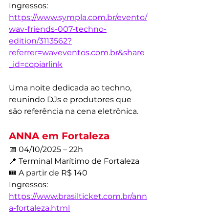
Ingressos: 
https://www.sympla.com.br/evento/
wav-friends-007-techno-
edition/3113562?
referrer=waveventos.com.br&share
_id=copiarlink
Uma noite dedicada ao techno, 
reunindo DJs e produtores que 
são referência na cena eletrônica.
ANNA em Fortaleza
📅 04/10/2025 – 22h
📍 Terminal Marítimo de Fortaleza
🎟️ A partir de R$ 140
Ingressos: 
https://www.brasilticket.com.br/ann
a-fortaleza.html