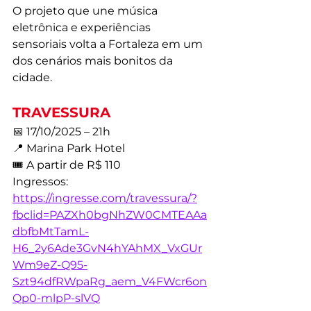
O projeto que une música 
eletrônica e experiências 
sensoriais volta a Fortaleza em um 
dos cenários mais bonitos da 
cidade.
TRAVESSURA
📅 17/10/2025 – 21h
📍 Marina Park Hotel
🎟️ A partir de R$ 110
Ingressos: 
https://ingresse.com/travessura/?
fbclid=PAZXh0bgNhZW0CMTEAAa
dbfbMtTamL-
H6_2y6Ade3GvN4hYAhMX_VxGUr
Wm9eZ-Q95-
Szt94dfRWpaRg_aem_V4FWcr6on
Qp0-mlpP-slVQ