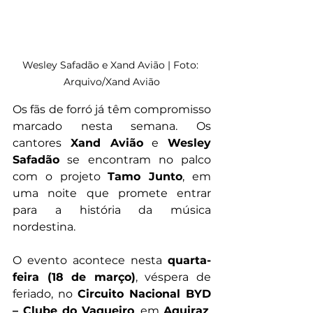
Wesley Safadão e Xand Avião | Foto: 
Arquivo/Xand Avião
Os fãs de forró já têm compromisso 
marcado nesta semana. Os 
cantores 
Xand Avião
 e 
Wesley 
Safadão
 se encontram no palco 
com o projeto 
Tamo Junto
, em 
uma noite que promete entrar 
para a história da música 
nordestina.
O evento acontece nesta 
quarta-
feira (18 de março)
, véspera de 
feriado, no 
Circuito Nacional BYD 
– Clube do Vaqueiro
, em 
Aquiraz
, 