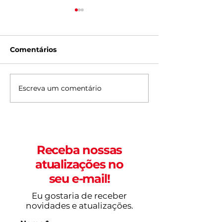
Comentários
Escreva um comentário
Onde assistir ao Oscar
Karaokê abrir
2026 em Fortaleza
antigo Chopp
neste domingo
Bixiga, no Dr
Mar
Receba nossas
atualizações no
seu e-mail!
Eu gostaria de receber
novidades e atualizações.