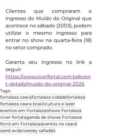
Clientes que compraram o 
ingresso do Muído do Original que 
acontece no sábado (21/03), podem 
utilizar o mesmo ingresso para 
entrar no show na quarta-feira (18) 
no setor comprado.
Garanta seu ingresso no link a 
seguir:
https://www.viverfortal.com.br/even
t-details/muido-do-original-2026
Tags:
fortaleza ceará
fortaleza cidade
fortaleza
fortaleza ceara brasil
cultura e lazer
eventos em Fortaleza
shows Fortaleza
viver fortal
agenda de shows Fortaleza
forró em Fortaleza
eventos no ceará
xand avião
wesley safadão