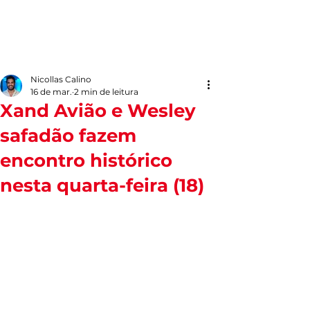
Nicollas Calino
16 de mar.
2 min de leitura
Xand Avião e Wesley
safadão fazem
encontro histórico
nesta quarta-feira (18)