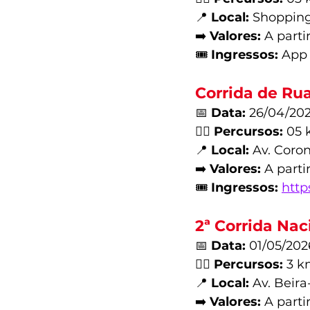
📍 
Local:
 Shoppin
➡️ 
Valores:
 A parti
🎟️ 
Ingressos:
 App
Corrida de Rua
📅 
Data:
 26/04/202
🏃‍♂️ 
Percursos:
 05 
📍 
Local:
 Av. Coro
➡️ 
Valores:
 A parti
🎟️ 
Ingressos:
http
2ª Corrida Nac
📅 
Data:
 01/05/202
🏃‍♂️ 
Percursos:
 3 k
📍 
Local:
 Av. Beir
➡️ 
Valores:
 A parti