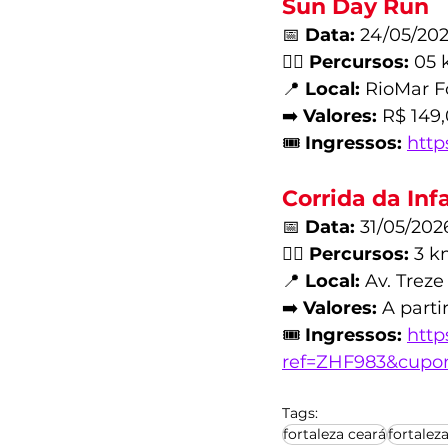
Sun Day Run
📅 
Data:
 24/05/202
🏃‍♂️ 
Percursos:
 05 
📍 
Local:
 RioMar F
➡️ 
Valores:
 R$ 149
🎟️ 
Ingressos:
http
Corrida da Inf
📅 
Data:
 31/05/202
🏃‍♂️ 
Percursos:
 3 k
📍 
Local:
 Av. Treze
➡️ 
Valores:
 A parti
🎟️ 
Ingressos:
http
ref=ZHF983&cup
Tags:
fortaleza ceará
fortalez