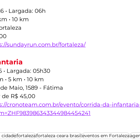
6 • Largada: 06h
km • 10 km
ortaleza
,00
s://sundayrun.com.br/fortaleza/
antaria
6 • Largada: 05h30
m • 5 km • 10 km
 de Maio, 1589 - Fátima
r de R$ 45,00
s://cronoteam.com.br/evento/corrida-da-infantari
om=ZHF983986343344984454241
a cidade
fortaleza
fortaleza ceara brasil
eventos em Fortaleza
agen