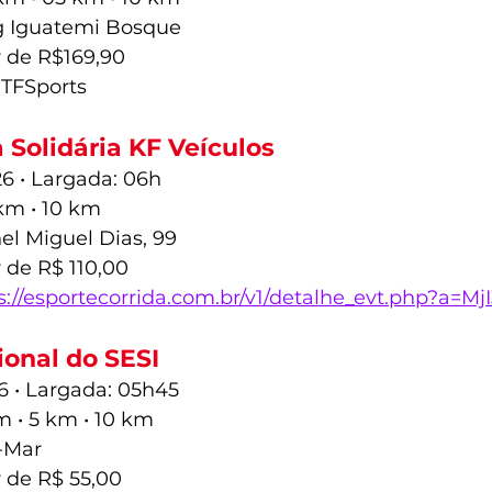
g Iguatemi Bosque
r de R$169,90
 TFSports
 Solidária KF Veículos
6 • Largada: 06h
km • 10 km
nel Miguel Dias, 99
r de R$ 110,00
s://esportecorrida.com.br/v1/detalhe_evt.php?a=M
ional do SESI
6 • Largada: 05h45
m • 5 km • 10 km
a-Mar
r de R$ 55,00