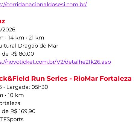
s://corridanacionaldosesi.com.br/
uz
5/2026 
m • 14 km • 21 km
ultural Dragão do Mar
r de R$ 80,00
s://novoticket.com.br/V2/detalhe21k26.asp
k&Field Run Series - RioMar Fortaleza 
6 • Largada: 05h30
m • 10 km
ortaleza
r de R$ 169,90
 TFSports