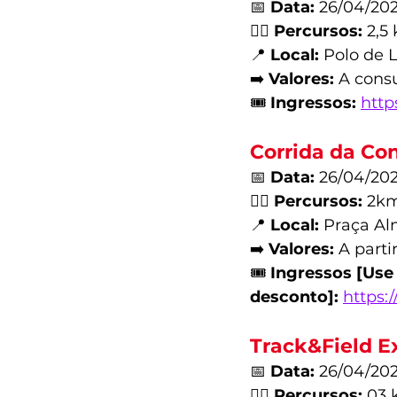
📅 
Data:
 26/04/20
🏃‍♂️ 
Percursos:
 2,5
📍 
Local:
 Polo de 
➡️ 
Valores:
 A cons
🎟️ 
Ingressos:
http
Corrida da Co
📅 
Data:
 26/04/20
🏃‍♂️ 
Percursos:
 2km
📍 
Local:
 Praça Al
➡️ 
Valores:
 A parti
🎟️ 
Ingressos [Us
desconto]:
https:
Track&Field E
📅 
Data:
 26/04/20
🏃‍♂️ 
Percursos:
 03 