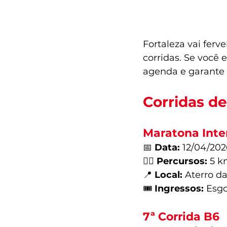
Fortaleza vai fer
corridas. Se você e
agenda e garante 
Corridas de
Maratona Inte
📅 
Data:
 12/04/202
🏃‍♂️ 
Percursos:
 5 k
📍 
Local:
 Aterro d
🎟️ 
Ingressos:
Esg
7ª Corrida B6