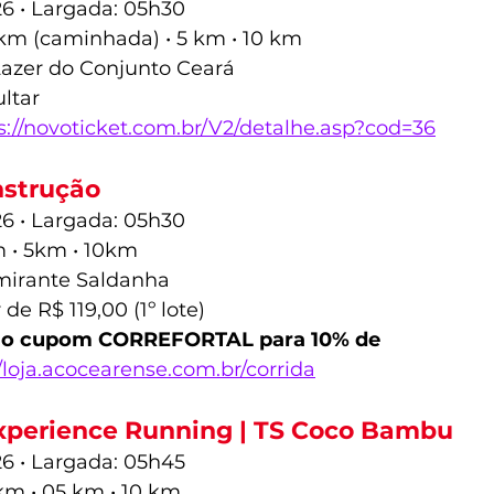
26 • Largada: 05h30
 km (caminhada) • 5 km • 10 km
Lazer do Conjunto Ceará
ultar
s://novoticket.com.br/V2/detalhe.asp?cod=36
nstrução
26 • Largada: 05h30
 • 5km • 10km
mirante Saldanha
r de R$ 119,00 (1º lote)
e o cupom CORREFORTAL para 10% de 
//loja.acocearense.com.br/corrida
xperience Running | TS Coco Bambu
26 • Largada: 05h45
km • 05 km • 10 km