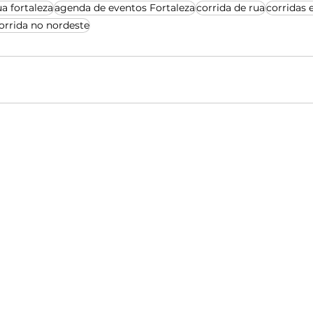
ua fortaleza
agenda de eventos Fortaleza
corrida de rua
corridas 
orrida no nordeste