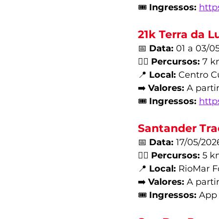
🎟️ 
Ingressos:
http
21k Terra da L
📅 
Data:
 01 a 03/0
🏃‍♂️ 
Percursos:
 7 k
📍 
Local:
 Centro C
➡️ 
Valores:
 A parti
🎟️ 
Ingressos:
http
Santander Trac
📅 
Data:
 17/05/202
🏃‍♂️ 
Percursos:
 5 k
📍 
Local:
 RioMar F
➡️ 
Valores:
 A parti
🎟️ 
Ingressos:
 App